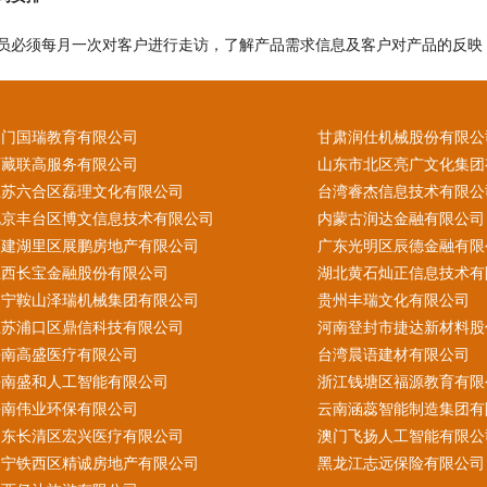
员必须每月一次对客户进行走访，了解产品需求信息及客户对产品的反映
澳门国瑞教育有限公司
甘肃润仕机械股份有限公
西藏联高服务有限公司
山东市北区亮广文化集团
江苏六合区磊理文化有限公司
台湾睿杰信息技术有限公
北京丰台区博文信息技术有限公司
内蒙古润达金融有限公司
福建湖里区展鹏房地产有限公司
广东光明区辰德金融有限
江西长宝金融股份有限公司
湖北黄石灿正信息技术有
辽宁鞍山泽瑞机械集团有限公司
贵州丰瑞文化有限公司
江苏浦口区鼎信科技有限公司
河南登封市捷达新材料股
海南高盛医疗有限公司
台湾晨语建材有限公司
海南盛和人工智能有限公司
浙江钱塘区福源教育有限
海南伟业环保有限公司
云南涵蕊智能制造集团有
山东长清区宏兴医疗有限公司
澳门飞扬人工智能有限公
辽宁铁西区精诚房地产有限公司
黑龙江志远保险有限公司