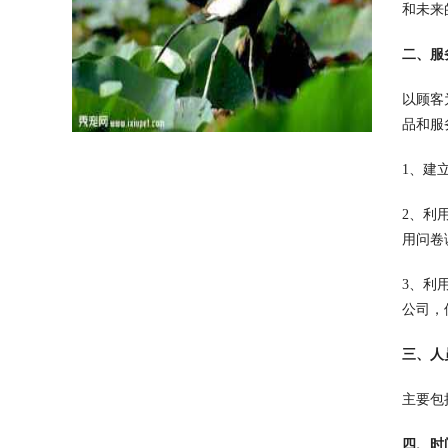
和未来
二、服
以顾客
品和服
1、建
2、利
用问卷
3、利
公司，
三、人
主要包
四、时